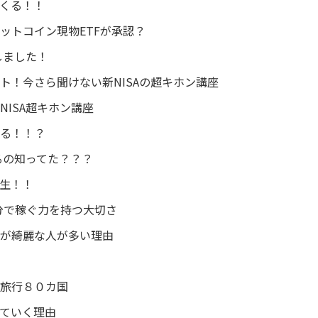
くる！！
ットコイン現物ETFが承認？
しました！
ト！今さら聞けない新NISAの超キホン講座
ISA超キホン講座
る！！？
るの知ってた？？？
生！！
分で稼ぐ力を持つ大切さ
が綺麗な人が多い理由
旅行８０カ国
ていく理由