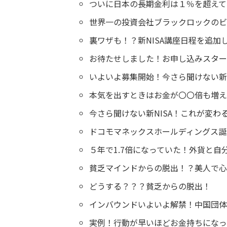
ついに日本の長期金利は１％を超えて
世界一の投資会社ブラックロックのビ
裏ワザも！？新NISA講座日程を追加
お待たせしました！お申し込みスター
いよいよ募集開始！今さら聞けない新N
本気を出すときはお金が〇〇倍も増え
今さら聞けない新NISA！これが変わ
ドコモマネックスホールディングス誕
５年で1.7倍になっていた！外貨と自
貧乏マインドからの脱出！？美人で心
どうする？？？貧乏からの脱出！
インバウンドいよいよ解禁！中国団体
実例！行動が早いほどお金持ちになっ